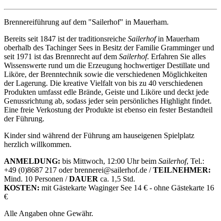
Brennereiführung auf dem "Sailerhof" in Mauerham.
Bereits seit 1847 ist der traditionsreiche
Sailerhof
in Mauerham
oberhalb des Tachinger Sees in Besitz der Familie Gramminger und
seit 1971 ist das Brennrecht auf dem
Sailerhof
. Erfahren Sie alles
Wissenswerte rund um die Erzeugung hochwertiger Destillate und
Liköre, der Brenntechnik sowie die verschiedenen Möglichkeiten
der Lagerung. Die kreative Vielfalt von bis zu 40 verschiedenen
Produkten umfasst edle Brände, Geiste und Liköre und deckt jede
Genussrichtung ab, sodass jeder sein persönliches Highlight findet.
Eine freie Verkostung der Produkte ist ebenso ein fester Bestandteil
der Führung.
Kinder sind während der Führung am hauseigenen Spielplatz
herzlich willkommen.
ANMELDUNG:
bis Mittwoch, 12:00 Uhr beim
Sailerhof
, Tel.:
+49 (0)8687 217
oder brennerei@sailerhof.de /
TEILNEHMER:
Mind. 10 Personen /
DAUER
ca. 1,5 Std.
KOSTEN:
mit Gästekarte Waginger See 14 € - ohne Gästekarte 16
€
Alle Angaben ohne Gewähr.