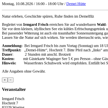
Montag, 10.08.2026 / 16:00 - 18:00 Uhr /
Demei Hütte
Natur erleben, Geschichte spüren, Ruhe finden im Demelfilz
Begleitet von
Irmgard Frisch
erreichen Sie auf wunderbaren
Wald-
Sie vor dem kleinen, idyllischen See ein kühles Erfrischungsgetränk
Bei passender Witterung ist auch ein traumhafter Sonnenuntergang gar
Lassen Sie die Natur auf sich wirken. Sie werden überrascht sein, wi
Anmeldung:
Bei Irmgard Frisch bis zum Vortag (Sonntag) um 18 U
Treffpunkt:
„Demei-Hütte“, Hochreit 7. Bitte Pfeil nach „links“ am
Dauer
: 2 Stunden mit anschl. Brotzeit
Kosten:
mit Gästekarte Waginger See 5 € pro Person - ohne Gäst
Hinweis:
Wasserfestes Schuhwerk wird empfohlen. Entfällt bei S
Alle Angaben ohne Gewähr.
+
−
Veranstalter
Irmgard Frisch
Hochreit 7
83329 Waging