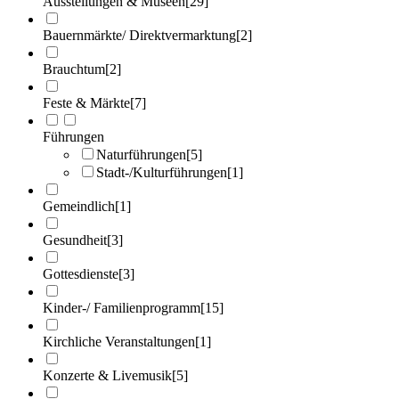
Ausstellungen & Museen
[29]
Bauernmärkte/ Direktvermarktung
[2]
Brauchtum
[2]
Feste & Märkte
[7]
Führungen
Naturführungen
[5]
Stadt-/Kulturführungen
[1]
Gemeindlich
[1]
Gesundheit
[3]
Gottesdienste
[3]
Kinder-/ Familienprogramm
[15]
Kirchliche Veranstaltungen
[1]
Konzerte & Livemusik
[5]