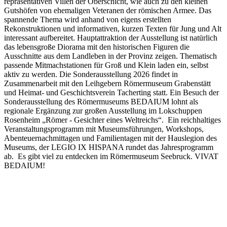
repräsentativen Villen der Oberschicht, wie auch zu den kleinen
Gutshöfen von ehemaligen Veteranen der römischen Armee. Das
spannende Thema wird anhand von eigens erstellten
Rekonstruktionen und informativen, kurzen Texten für Jung und Alt
interessant aufbereitet. Hauptattraktion der Ausstellung ist natürlich
das lebensgroße Diorama mit den historischen Figuren die
Ausschnitte aus dem Landleben in der Provinz zeigen. Thematisch
passende Mitmachstationen für Groß und Klein laden ein, selbst
aktiv zu werden. Die Sonderausstellung 2026 findet in
Zusammenarbeit mit den Leihgebern Römermuseum Grabenstätt
und Heimat- und Geschichtsverein Tacherting statt. Ein Besuch der
Sonderausstellung des Römermuseums BEDAIUM lohnt als
regionale Ergänzung zur großen Ausstellung im Lokschuppen
Rosenheim „Römer - Gesichter eines Weltreichs“. Ein reichhaltiges
Veranstaltungsprogramm mit Museumsführungen, Workshops,
Abenteuernachmittagen und Familientagen mit der Hauslegion des
Museums, der LEGIO IX HISPANA rundet das Jahresprogramm
ab. Es gibt viel zu entdecken im Römermuseum Seebruck. VIVAT
BEDAIUM!