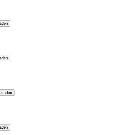
laden
laden
n laden
laden